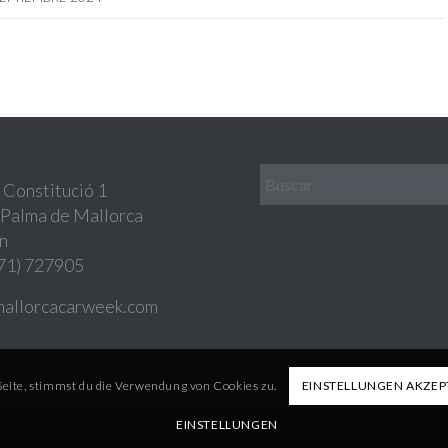
 Constitució 1
Palma de Mallorca
n
71) 727905
mallorcacarweek.com
Seite, stimmst du die Verwendung von Cookies zu.
EINSTELLUNGEN AKZEP
EINSTELLUNGEN