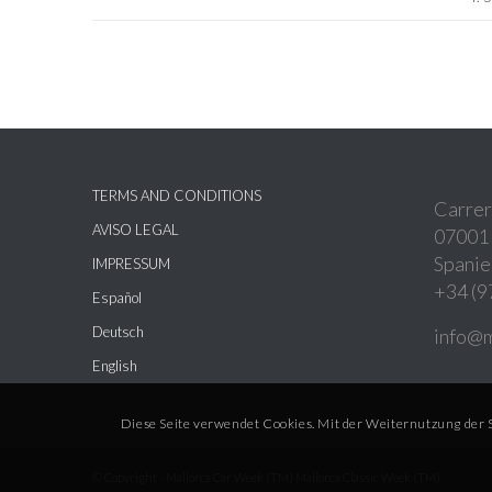
TERMS AND CONDITIONS
Carrer
AVISO LEGAL
07001 
Spanie
IMPRESSUM
+34 (9
Español
Deutsch
info@
English
Diese Seite verwendet Cookies. Mit der Weiternutzung der 
© Copyright - Mallorca Car Week (TM) Mallorca Classic Week (TM)