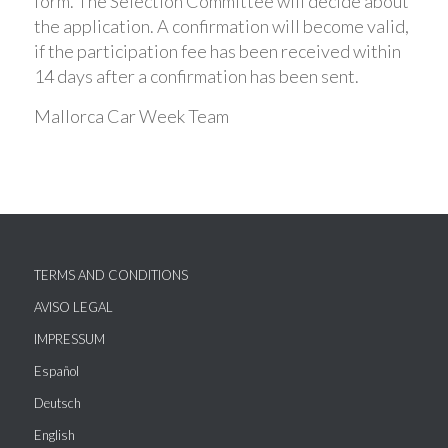
form. The Selection Committee will decide about
the application. A confirmation will become valid,
if the participation fee has been received within
14 days after a confirmation has been sent.
Mallorca Car Week Team
TERMS AND CONDITIONS
AVISO LEGAL
IMPRESSUM
Español
Deutsch
English