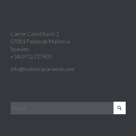
Carrer Constitució 1
07001 Palma de Mallorca
Spanien
+34 (971) 727905
info@mallorcacarweek.com